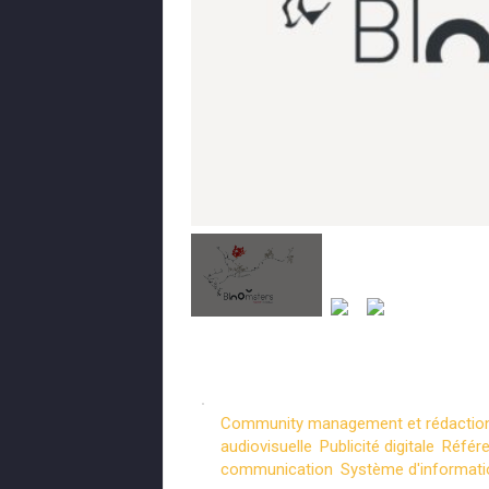
Community management et rédactio
audiovisuelle
,
Publicité digitale
,
Référ
communication
,
Système d'informat