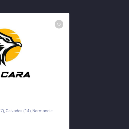
Digital Normandi
27)
,
Calvados (14)
,
Normandie
Seine-Maritime (7
0602134260