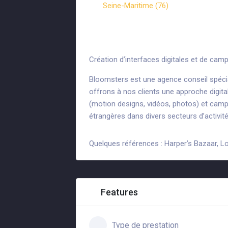
Seine-Maritime (76)
Bloomsters
Création d’interfaces digitales et de ca
Bloomsters est une agence conseil spécia
offrons à nos clients une approche digita
(motion designs, vidéos, photos) et camp
étrangères dans divers secteurs d’activité
Quelques références : Harper’s Bazaar, L
Features
Type de prestation