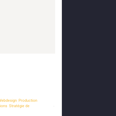
Webdesign
,
Production
tions
,
Stratégie de