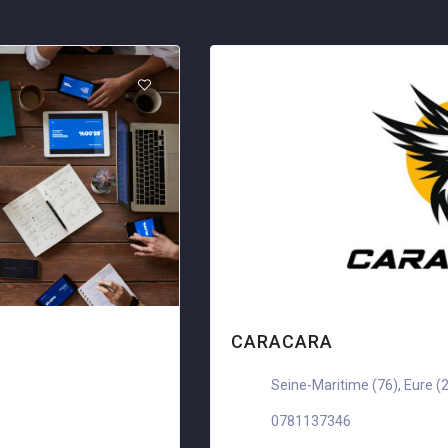
CARACARA
Seine-Maritime (76)
,
Eure (
0781137346