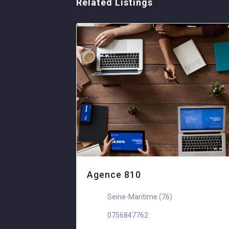
Related Listings
Agence 810
ormandie
Seine-Maritime (76)
0756847762