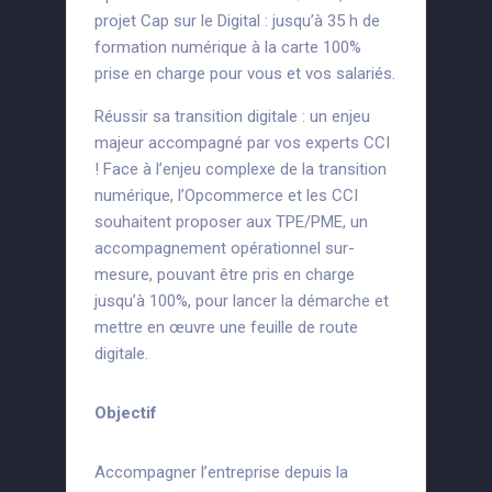
projet Cap sur le Digital : jusqu’à 35 h de
formation numérique à la carte 100%
prise en charge pour vous et vos salariés.
Réussir sa transition digitale : un enjeu
majeur accompagné par vos experts CCI
! Face à l’enjeu complexe de la transition
numérique, l’Opcommerce et les CCI
souhaitent proposer aux TPE/PME, un
accompagnement opérationnel sur-
mesure, pouvant être pris en charge
jusqu’à 100%, pour lancer la démarche et
mettre en œuvre une feuille de route
digitale.
Objectif
Accompagner l’entreprise depuis la