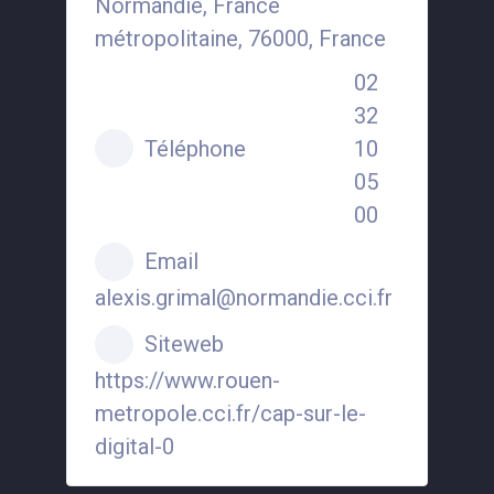
Normandie, France
métropolitaine, 76000, France
02
32
Téléphone
10
05
00
Email
alexis.grimal@normandie.cci.fr
Siteweb
https://www.rouen-
metropole.cci.fr/cap-sur-le-
digital-0