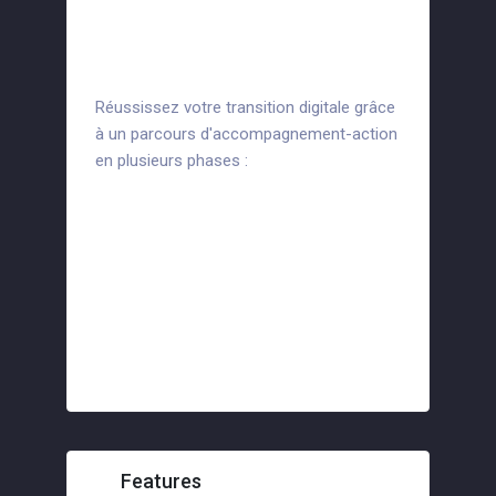
l’utilisation optimale du
cross-canal
Réussissez votre transition digitale grâce
à un parcours d'accompagnement-action
en plusieurs phases :
Diagnostic et identification
des besoins
Plan d'actions
Suivi opérationnel pour la
mise en place du plan
d'actions
Features