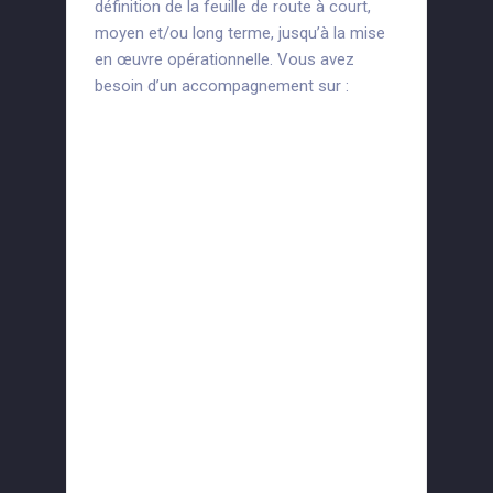
définition de la feuille de route à court,
moyen et/ou long terme, jusqu’à la mise
en œuvre opérationnelle. Vous avez
besoin d’un accompagnement sur :
Les Réseaux Sociaux :
utiliser efficacement les
médias sociaux pour créer
du trafic
Votre site vitrine ou e-
commerce : de la création
jusqu’à son alimentation en
contenus
L’audit de votre image sur
internet : comment booster
votre attractivité numérique
Convertir du web jusqu’au
magasin physique :