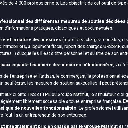
r près de 4 000 professionnels. Les objectifs de cet outil de typ
rofessionnel des différentes mesures de soutien décidées p
tion d’informations pratiques, didactiques et documentées.
mbre et la nature des mesures
(report des charges sociales, des
 immobiliers, allégement fiscal, report des charges URSSAF, su
ures…) auxquelles il est à titre personnel et au titre de son entre
ncipaux impacts financiers des mesures sélectionnées
, via l’
de l’entreprise et l’artisan, le commerçant, le professionnel exer
un seul écran, les mesures de soutien auxquelles il peut prétend
ent aux clients TNS et TPE du Groupe Matmut, le simulateur d’éli
t également librement accessible à toute entreprise française.
Év
si que de nouvelles fonctionnalités.
Le professionnel utilisant
re l’outil à un entrepreneur de son entourage.
est intégralement pris en charge par le Groupe Matmut e
t l