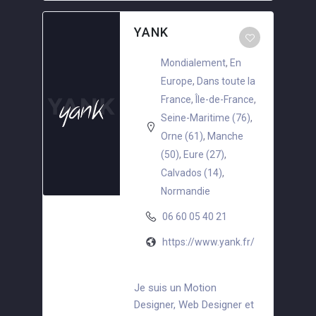
YANK
Mondialement
,
En
Europe
,
Dans toute la
France
,
Île-de-France
,
Seine-Maritime (76)
,
Orne (61)
,
Manche
(50)
,
Eure (27)
,
Calvados (14)
,
Normandie
06 60 05 40 21
https://www.yank.fr/
Je suis un Motion
Designer, Web Designer et