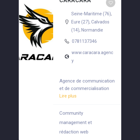
CARACARA
Seine-Maritime (76)
,
Eure (27)
,
Calvados
(14)
,
Normandie
0781137346
www.caracara.agenc
y
Agence de communication
et de commercialisation
Lire plus
Community
management et
+5
rédaction web