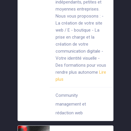
indépendants, petites et
moyennes entreprises.
Nous vous proposons : -
La création de votre site
web / E - boutique - La
prise en charge et la
création de votre
communication digitale -
Votre identité visuelle -
Des formations pour vous
rendre plus autonome
Lire
plus
Community
management et
+5
rédaction web