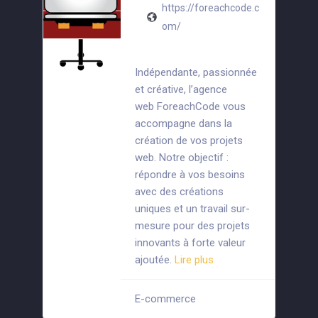
https://foreachcode.c
om/
Indépendante, passionnée
et créative, l’agence
web ForeachCode vous
accompagne dans la
création de vos projets
web. Notre objectif :
répondre à vos besoins
avec des créations
uniques et un travail sur-
mesure pour des projets
innovants à forte valeur
ajoutée.
Lire plus
E-commerce
+1