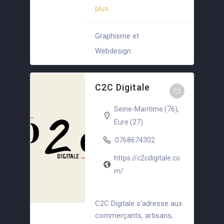
plus
Graphisme et
+4
Webdesign
C2C Digitale
Seine-Maritime (76)
,
Eure (27)
0768674302
https://c2cdigitale.co
m/
C2C Digitale s'adresse aux
commerçants, artisans,