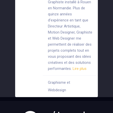
Graphiste installé à Rouen
en Normandie. Plus de
quinze années
d’expérience en tant que
Directeur Artistique,
Motion Designer, Graphiste
et Web Designer me
permettent de réaliser des
projets complets tout en
vous proposant des idées
créatives et des solutions
performantes.
Lire plus
Graphisme et
+3
Webdesign