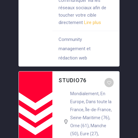
communiquer via les
réseaux sociaux afin de
toucher votre cible
directement
Lire plus
Community
management et
+6
rédaction web
STUDIO76
Mondialement
,
En
Europe
,
Dans toute la
France
,
Île-de-France
,
Seine-Maritime (76)
,
Orne (61)
,
Manche
(50)
,
Eure (27)
,