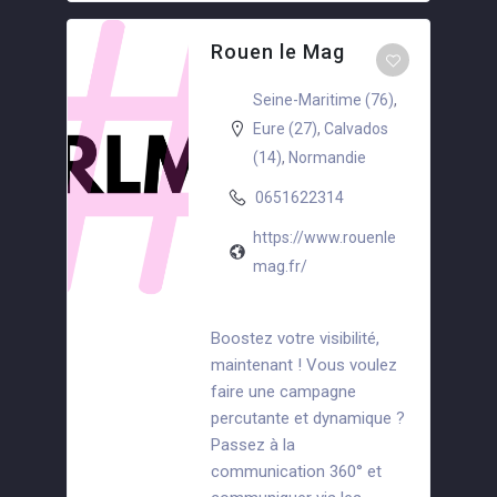
Rouen le Mag
Seine-Maritime (76)
,
Eure (27)
,
Calvados
(14)
,
Normandie
0651622314
https://www.rouenle
mag.fr/
Boostez votre visibilité,
maintenant ! Vous voulez
faire une campagne
percutante et dynamique ?
Passez à la
communication 360° et