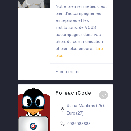
Notre premier métier, c’est
bien d’accompagner les
entreprises et les
institutions, de VOUS
accompagner dans vos
choix de communication
et bien plus encore…
Lire
plus
E-commerce
+4
ForeachCode
Seine-Maritime (76)
,
Eure (27)
0986083883