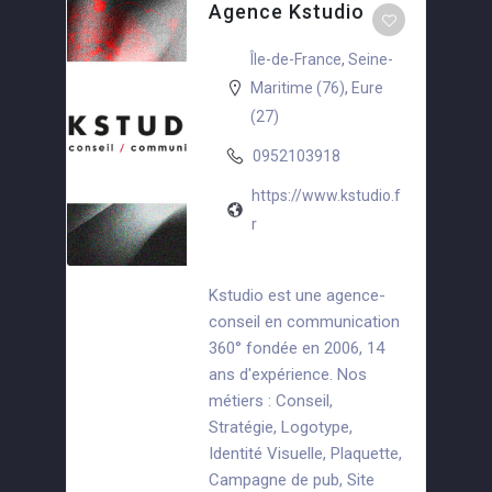
Agence Kstudio
Île-de-France
,
Seine-
Maritime (76)
,
Eure
(27)
0952103918
https://www.kstudio.f
r
Kstudio est une agence-
conseil en communication
360° fondée en 2006, 14
ans d'expérience. Nos
métiers : Conseil,
Stratégie, Logotype,
Identité Visuelle, Plaquette,
Campagne de pub, Site