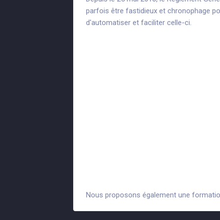
parfois être fastidieux et chronophage pou
d'automatiser et faciliter celle-ci.
Fonctionnalités
Tableau de bord :
Contrôlez votre c
Plan d'action :
suivez et assignez d
Conformités :
gérez vos preuves d
Registre des traitements :
Cartogr
Registre des violations de donné
Registre des demandes d'exercice
Registre des sous-traitants :
Rens
Gestion des droits d'accès :
Contr
Outil d'analyse :
Analysez les donné
Nous proposons également une formation 