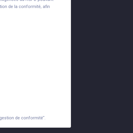
tion de la conformité, afin
as de contrôle
des failles
gestion de conformité".