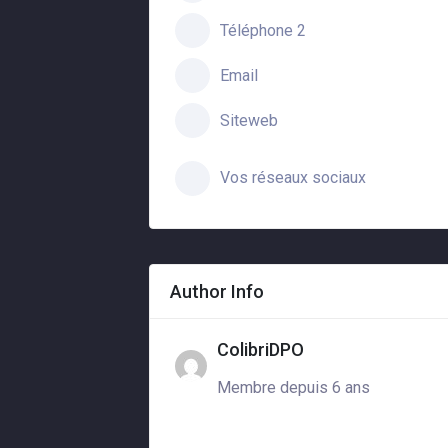
Téléphone 2
Email
Siteweb
Vos réseaux sociaux
Author Info
ColibriDPO
Membre depuis 6 ans