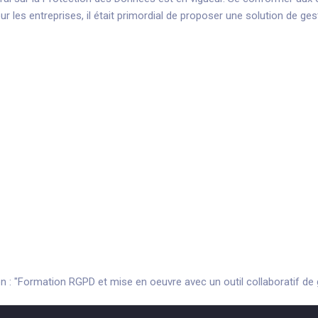
r les entreprises, il était primordial de proposer une solution de ges
 de Colibri DPO :
onformité
es actions de mise en conformité
e conformité
aphiez vos traitements et exportez les fiches de registres en c
es :
Renseignez les violations de données et gérer la correction 
 de droit :
Suivez les demandes et répondez dans les délais
eignez les preuves de conformité de vos sous-traitants
ôlez l'accès à chaque partie de Colibri DPO
es saisies dans Colibri DPO
: "Formation RGPD et mise en oeuvre avec un outil collaboratif de 