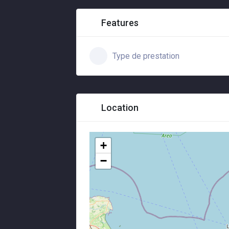
Features
Type de prestation
Location
+
−