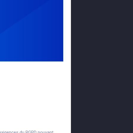
conformité
x exigences du RGPD pouvant