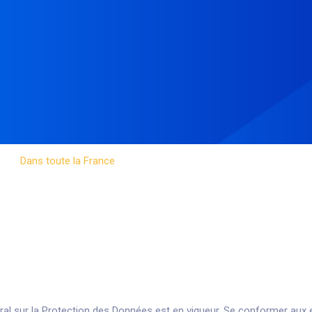
Dans toute la France
 un logiciel de gestion de 
éral sur la Protection des Données est en vigueur. Se conformer au