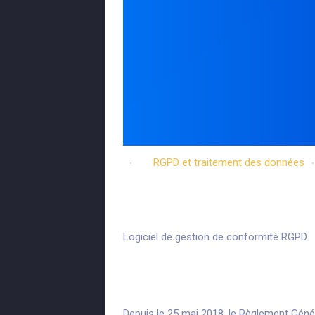
RGPD et traitement des données
Colibri DPO
Logiciel de gestion de conformité RGPD
Colibri DPO est
RGPD.
Depuis le 25 mai 2018, le Règlement Gén