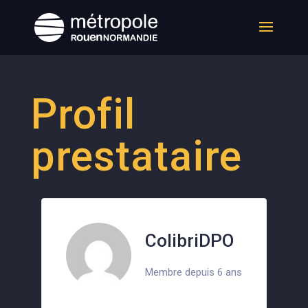
Profil
prestataire
ColibriDPO
Membre depuis 6 ans