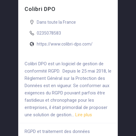
Colibri DPO
Dans toute la France
0235078583
https://www.colibri-dpo.com/
Colibri DPO est un logiciel de gestion de
conformité RGPD. Depuis le 25 mai 2018, le
Règlement Général sur la Protection des
Données est en vigueur. Se conformer aux
exigences du RGPD pouvant parfois être
fastidieux et chronophage pour les
entreprises, il était primordial de proposer
une solution de gestion…
Lire plus
RGPD et traitement des données