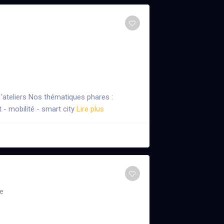
 'ateliers Nos thématiques phares :
- mobilité - smart city
Lire plus
e