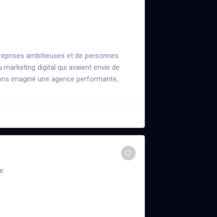
reprises ambitieuses et de personnes
marketing digital qui avaient envie de
vons imaginé une agence performante,
e