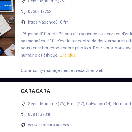
Seine-Maritime (76)
0756847762
https://agence810.fr/
L'Agence 810 mets 20 ans d’experience au services d’ent
passionnées. 810, c'est la rencontre de deux amoureux du 
pousser le bouchon encore plus loin. Pour vous, nous a
humaine et éthique.
Lire plus
Community management et rédaction web
+6
CARACARA
Seine-Maritime (76)
,
Eure (27)
,
Calvados (14)
,
Normandi
0781137346
www.caracara.agency