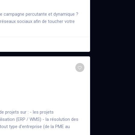
 une campagne percutante et dynamique ?
réseaux sociaux afin de toucher votre
 projets sur : - les projets
talisation (ERP / WMS) - la résolution des
ut type d'entreprise (de la PME au