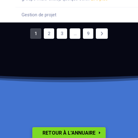
Gestion de projet
1
2
3
…
9
RETOUR À L'ANNUAIRE