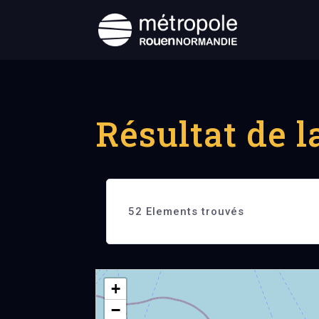
Résultat de 
52
Elements trouvés
+
−