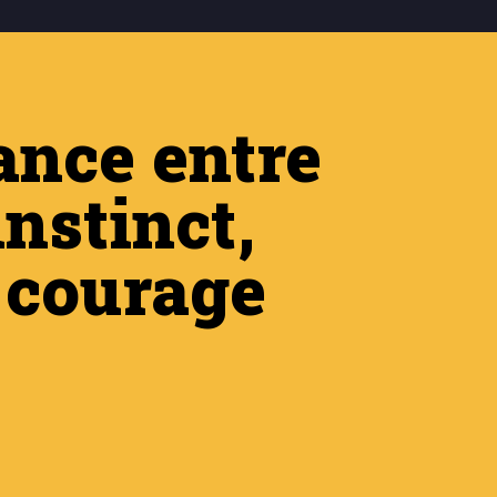
iance entre
nstinct,
t courage