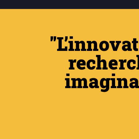
"L’innovat
recherc
imaginat