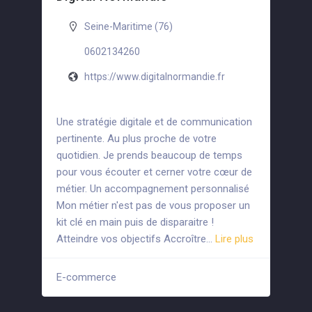
Seine-Maritime (76)
0602134260
https://www.digitalnormandie.fr
Une stratégie digitale et de communication
pertinente. Au plus proche de votre
quotidien. Je prends beaucoup de temps
pour vous écouter et cerner votre cœur de
métier. Un accompagnement personnalisé
Mon métier n'est pas de vous proposer un
kit clé en main puis de disparaitre !
Atteindre vos objectifs Accroître…
Lire plus
E-commerce
+5