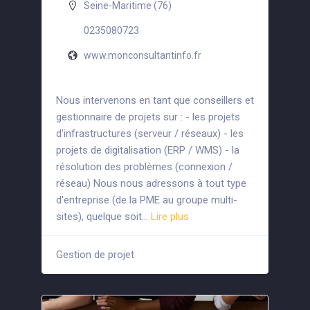
Seine-Maritime (76)
0235080723
www.monconsultantinfo.fr
Nous intervenons en tant que conseillers et
gestionnaire de projets sur : - les projets
d'infrastructures (serveur / réseaux) - les
projets de digitalisation (ERP / WMS) - la
résolution des problèmes (connexion /
réseau) Nous nous adressons à tout type
d'entreprise (de la PME au groupe multi-
sites), quelque soit…
Lire plus
Gestion de projet