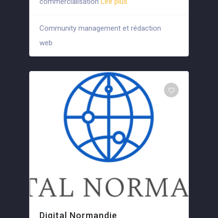
commercialisation
Lire plus
Community management et rédaction
+5
web
Digital Normandie