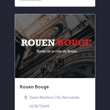
Rouen Bouge
Seine-Maritime (76)
,
Normandie
0278775499