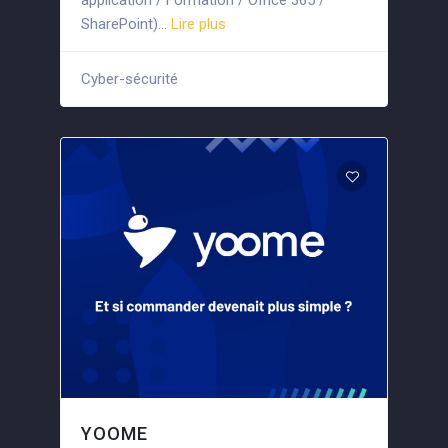
application / Formation / Office 365 /
SharePoint)...
Lire plus
Cyber-sécurité
+8
YOOME