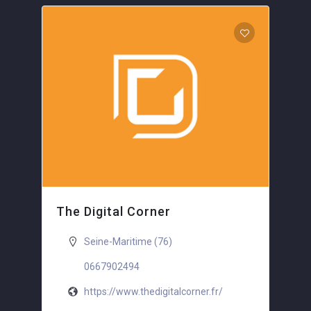
The Digital Corner
Seine-Maritime (76)
0667902494
https://www.thedigitalcorner.fr/