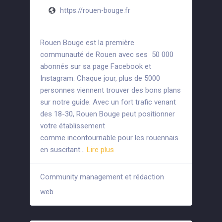
https://rouen-bouge.fr
Rouen Bouge est la première
communauté de Rouen avec ses 50 000
abonnés sur sa page Facebook et
Instagram. Chaque jour, plus de 5000
personnes viennent trouver des bons plans
sur notre guide. Avec un fort trafic venant
des 18-30, Rouen Bouge peut positionner
votre établissement
comme incontournable pour les rouennais
en suscitant…
Lire plus
Community management et rédaction
+7
web