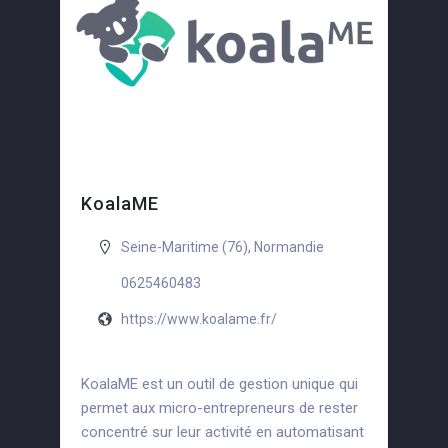
KoalaME
Seine-Maritime (76)
,
Normandie
0625460483
https://www.koalame.fr/
KoalaME est un outil de gestion unique qui
permet aux micro-entrepreneurs de rester
concentré sur leur activité en automatisant