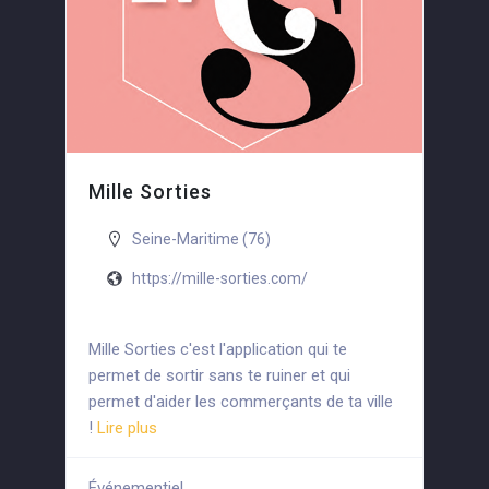
Mille Sorties
Seine-Maritime (76)
https://mille-sorties.com/
Mille Sorties c'est l'application qui te
permet de sortir sans te ruiner et qui
permet d'aider les commerçants de ta ville
!
Lire plus
Événementiel
+3