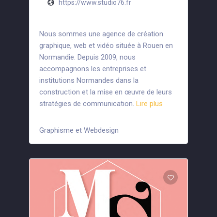
https://www.studio76.fr
Nous sommes une agence de création
graphique, web et vidéo située à Rouen en
Normandie. Depuis 2009, nous
accompagnons les entreprises et
institutions Normandes dans la
construction et la mise en œuvre de leurs
stratégies de communication.
Lire plus
Graphisme et Webdesign
+4