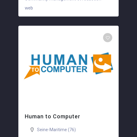
+5
web
Human to Computer
Seine-Maritime (76)