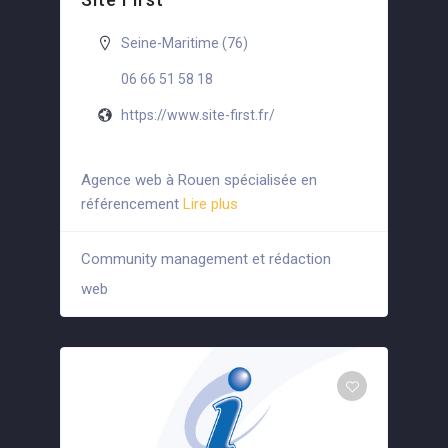
Seine-Maritime (76)
06 66 51 58 18
https://www.site-first.fr/
Agence web à Rouen spécialisée en
référencement
Lire plus
Community management et rédaction
+5
web