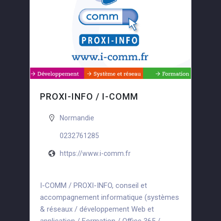
PROXI-INFO / I-COMM
Normandie
0232761285
https://www.i-comm.fr
I-COMM / PROXI-INFO, conseil et
accompagnement informatique (systèmes
& réseaux / développement Web et