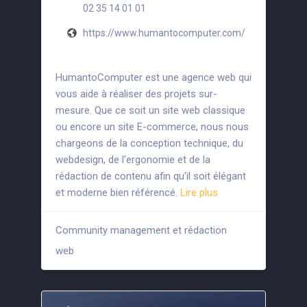
02 35 14 01 01
https://www.humantocomputer.com/
HumantoComputer est une agence web qui
vous aide à réaliser des projets sur-
mesure. Que ce soit un site web classique
ou encore un site E-commerce, nous nous
chargeons de la conception technique, du
webdesign, de l'ergonomie et de la
rédaction de contenu afin qu'il soit élégant
et moderne bien référencé.
Lire plus
Community management et rédaction
+7
web