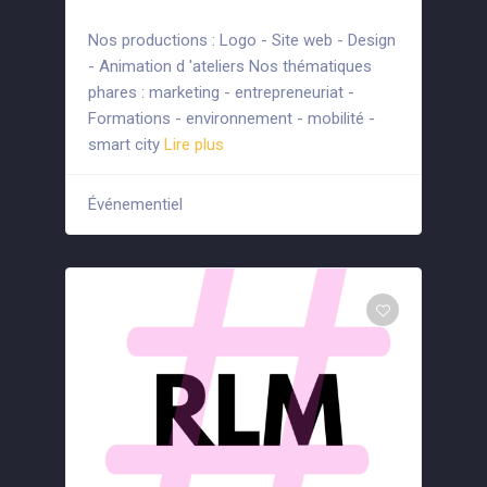
Nos productions : Logo - Site web - Design
- Animation d 'ateliers Nos thématiques
phares : marketing - entrepreneuriat -
Formations - environnement - mobilité -
smart city
Lire plus
Événementiel
+3