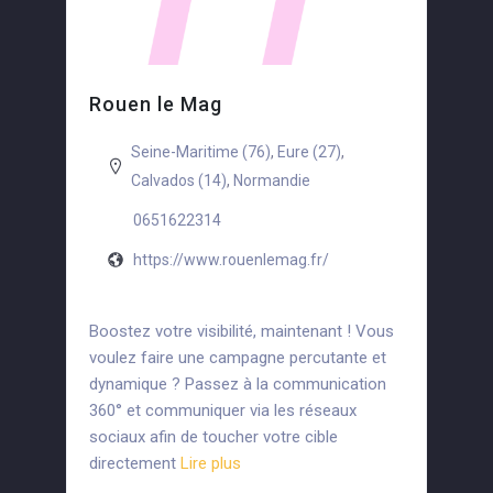
Rouen le Mag
Seine-Maritime (76)
,
Eure (27)
,
Calvados (14)
,
Normandie
0651622314
https://www.rouenlemag.fr/
Boostez votre visibilité, maintenant ! Vous
voulez faire une campagne percutante et
dynamique ? Passez à la communication
360° et communiquer via les réseaux
sociaux afin de toucher votre cible
directement
Lire plus